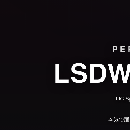
PE
LSD
LIC
本気で踊