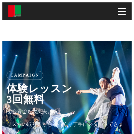
CAMPAIGN
体験レッスン
3回無料
初心者でも大丈夫。
リズムの取り方からゆっくり丁寧にスタートできま
す。